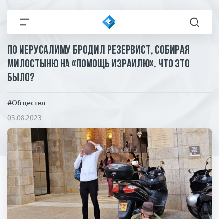
По Иерусалиму бродил резервист, собирая
Все новости
Технологии
милостыню на «помощь Израилю». Что это
было?
Политика
Спорт
#Общество
В мире
Здоровье и красота
03.08.2023
Экономика
Пресса
Общество
Статьи
Коронавирус
ЧП И КРИМИНАЛ