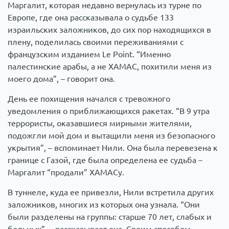
Маргалит, которая недавно вернулась из турне по
Европе, где она рассказывала о судьбе 133
израильских заложников, до сих пор находящихся в
плену, поделилась своими переживаниями с
французским изданием Le Point. “Именно
палестинские арабы, а не ХАМАС, похитили меня из
моего дома”, – говорит она.
День ее похищения начался с тревожного
уведомления о приближающихся ракетах. “В 9 утра
террористы, оказавшиеся мирными жителями,
подожгли мой дом и вытащили меня из безопасного
укрытия”, – вспоминает Нили. Она была перевезена к
границе с Газой, где была определена ее судьба –
Маргалит “продали” ХАМАСу.
В туннеле, куда ее привезли, Нили встретила других
заложников, многих из которых она узнала. “Они
были разделены на группы: старше 70 лет, слабых и
больных”, – рассказывает она. Своим способом