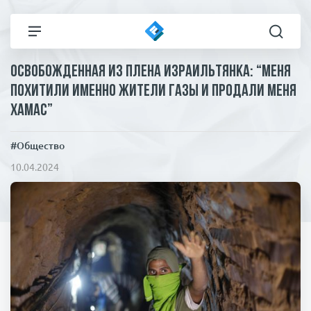
Освобожденная из плена израильтянка: “Меня
Все новости
Технологии
похитили именно жители Газы и продали меня
ХАМАС”
Политика
Спорт
#Общество
В мире
Здоровье и красота
10.04.2024
Экономика
Пресса
Общество
Статьи
Коронавирус
ЧП И КРИМИНАЛ