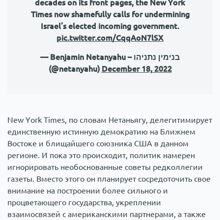
decades on its front pages, the New York
Times now shamefully calls for undermining
Israel’s elected incoming government.
pic.twitter.com/CqqAoN7lSX
— Benjamin Netanyahu – בנימין נתניהו
(@netanyahu)
December 18, 2022
New York Times, по словам Нетаньягу, делегитимирует
единственную истинную демократию на Ближнем
Востоке и блищайшего союзника США в данном
регионе. И пока это происходит, политик намерен
игнорировать необоснованные советы редколлегии
газеты. Вместо этого он планирует сосредоточить свое
внимание на построении более сильного и
процветающего государства, укреплении
взаимосвязей с американскими партнерами, а также