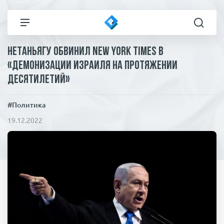
Нетаньягу обвинил New York Times в
Все новости
Технологии
«демонизации Израиля на протяжении
десятилетий»
Политика
Спорт
#Политика
В мире
Здоровье и красота
19.12.2022
Экономика
Пресса
Общество
Статьи
Коронавирус
ЧП И КРИМИНАЛ