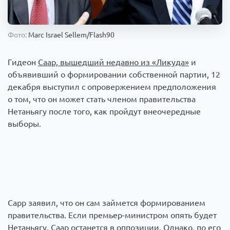
Происшествия
1000 мелочей
Фото:
Marc Israel Sellem/Flash90
Армия
Гидеон
Саар, вышедший недавно из «Ликуда»
и
объявивший о формировании собственной партии, 12
декабря выступил с опровержением предположения
о том, что он может стать членом правительства
Нетаньягу после того, как пройдут внеочередные
выборы.
Сарр заявил, что он сам займется формированием
правительства. Если премьер-министром опять будет
Нетаньягу, Саар останется в оппозиции. Однако, по его