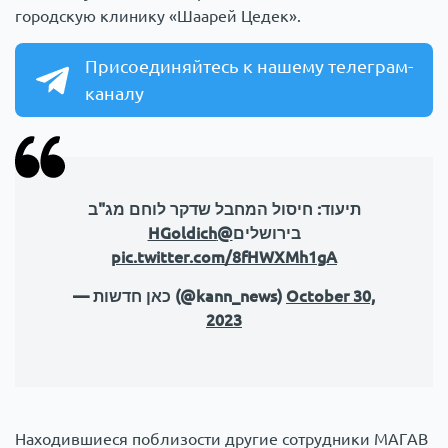
городскую клинику «Шаарей Цедек».
Присоединяйтесь к нашему телеграм-
каналу
תיעוד: חיסול המחבל שדקר לוחם מג"ב
@HGoldich
בירושלים
pic.twitter.com/8fHWXMh1gA
— כאן חדשות (@kann_news)
October 30,
2023
Находившиеся поблизости другие сотрудники МАГАВ