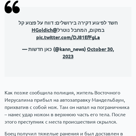
חשד לפיגוע דקירה בירושלים: דווח על פצוע קל
@HGoldich
במקום, המחבל נוטרל
pic.twitter.com/DJ81EfFgLa
— כאן חדשות (@kann_news)
October 30,
2023
Как позже сообщила полиция, житель Восточного
Иерусалима прибыл на автозаправку ​​Мандельбаум,
прихватив с собой нож. Там он напал на пограничника
– нанес удар ножом в верхнюю часть его тела. После
этого преступник с места происшествия скрылся.
Боец ​​получил тяжелые ранения и был доставлен в