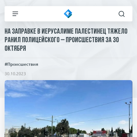
На заправке в Иерусалиме палестинец тяжело
Все новости
Технологии
ранил полицейского – происшествия за 30
октября
Политика
Спорт
#Происшествия
В мире
Здоровье и красота
30.10.2023
Экономика
Пресса
Общество
Статьи
Коронавирус
ЧП И КРИМИНАЛ