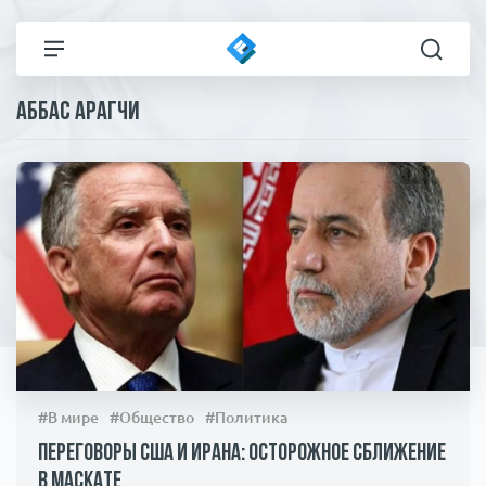
Аббас Арагчи
Все новости
Технологии
Политика
Спорт
В мире
Здоровье и красота
Экономика
Пресса
Общество
Статьи
#В мире
#Общество
#Политика
Коронавирус
ЧП И КРИМИНАЛ
Переговоры США и Ирана: осторожное сближение
в Маскате