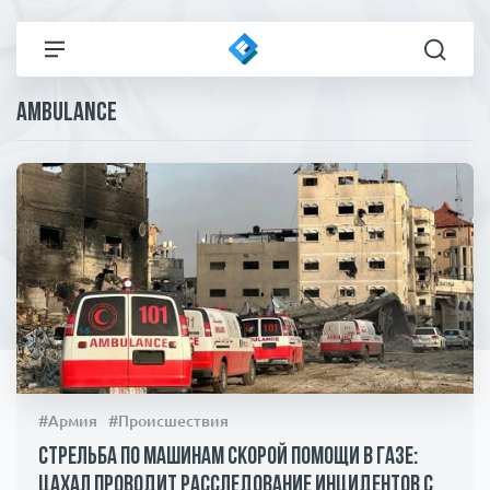
Ambulance
Все новости
Технологии
Политика
Спорт
В мире
Здоровье и красота
Экономика
Пресса
Общество
Статьи
#Армия
#Происшествия
Коронавирус
ЧП И КРИМИНАЛ
Стрельба по машинам скорой помощи в Газе:
ЦАХАЛ проводит расследование инцидентов с