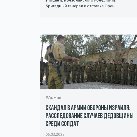
эпицентре резонансного конфликта.
Бригадный генерал в отставке Орен...
#Армия
Скандал в Армии обороны Израиля:
расследование случаев дедовщины
среди солдат
05.03.2025