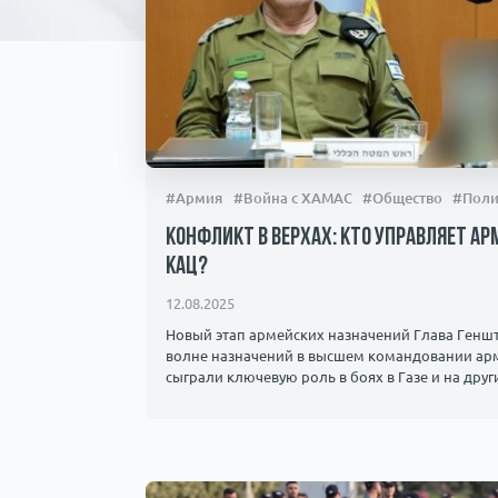
#Армия
#Война с ХАМАС
#Общество
#Поли
Конфликт в верхах: кто управляет а
Кац?
12.08.2025
Новый этап армейских назначений Глава Генш
волне назначений в высшем командовании арм
сыграли ключевую роль в боях в Газе и на други