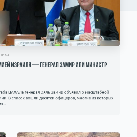
тика
рмией Израиля — генерал Замир или министр
таба ЦАХАЛа генерал Эяль Замир объявил о масштабной
ии. В список вошли десятки офицеров, многие из которых
х...