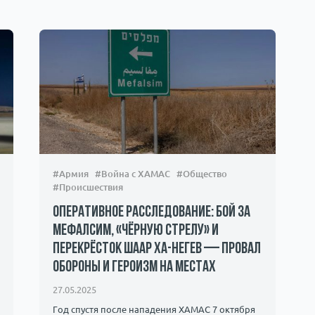
#Армия
#Война с ХАМАС
#Общество
#Происшествия
Оперативное расследование: бой за
Мефалсим, «Чёрную стрелу» и
перекрёсток Шаар ха-Негев — провал
обороны и героизм на местах
27.05.2025
Год спустя после нападения ХАМАС 7 октября