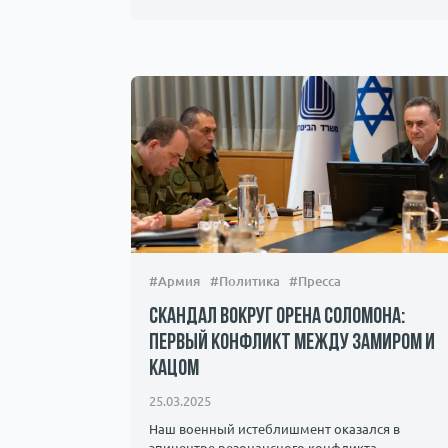
#Армия
#Политика
#Пресса
Скандал вокруг Орена Соломона:
первый конфликт между Замиром и
Кацом
25.03.2025
Наш военный истеблишмент оказался в