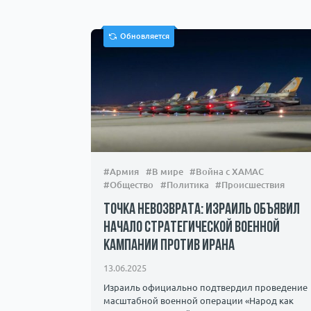
Обновляется
#Армия
#В мире
#Война с ХАМАС
#Общество
#Политика
#Происшествия
Точка невозврата: Израиль объявил
начало стратегической военной
кампании против Ирана
13.06.2025
Израиль официально подтвердил проведение
масштабной военной операции «Народ как