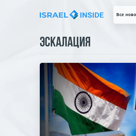
Все ново
Эскалация