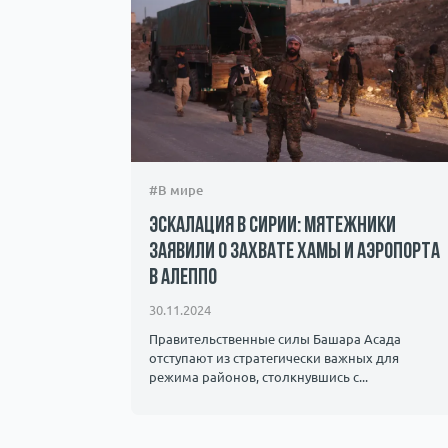
#В мире
Эскалация в Сирии: мятежники
заявили о захвате Хамы и аэропорта
в Алеппо
30.11.2024
Правительственные силы Башара Асада
отступают из стратегически важных для
режима районов, столкнувшись с...