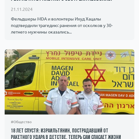
Происшествия
1000 мелочей
21.11.2024
Фельдшеры MDA и волонтеры Ихуд Хацалы
подтвердили трагедию: ранения от осколков у 30-
Армия
летнего мужчины оказались...
#Общество
18 лет спустя: израильтянин, пострадавший от
ракетного удара в детстве, теперь сам спасает жизни