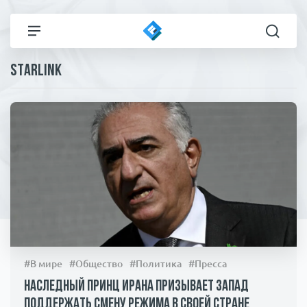
Starlink
Все новости
Технологии
Политика
Спорт
В мире
Здоровье и красота
Экономика
Пресса
Общество
Статьи
#В мире
#Общество
#Политика
#Пресса
Коронавирус
ЧП И КРИМИНАЛ
Наследный принц Ирана призывает Запад
поддержать смену режима в своей стране