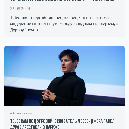
Происшествия
1000 мелочей
26.08.2024
Telegram отверг обвинения, заявив, что его система
модерации соответствует международным стандартам, а
Армия
Дурову "нечего...
#Технологии
Telegram под угрозой: основатель мессенджера Павел
Дуров арестован в Париже