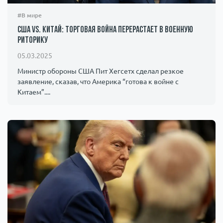
#В мире
США vs. Китай: торговая война перерастает в военную
риторику
05.03.2025
Министр обороны США Пит Хегсетх сделал резкое
заявление, сказав, что Америка “готова к войне с
Китаем”....