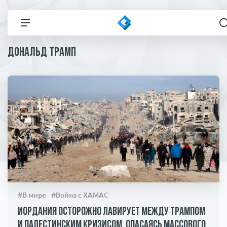
Дональд Трамп
Все новости
Технологии
Политика
Спорт
В мире
Здоровье и красота
Экономика
Пресса
Общество
Статьи
#В мире
#Война с ХАМАС
Коронавирус
ЧП И КРИМИНАЛ
Иордания осторожно лавирует между Трампом
и палестинским кризисом, опасаясь массового