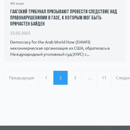
#В мире
Гаагский трибунал призывают провести следствие над
правонарушениями в Газе, к которым мог быть
причастен Байден
25.02.2025
Democracy for the Arab World Now (DAWN)
некоммерческая организация из США, обратилась в
Международный уголовный суд (МУС) с...
Предыдущая
1
2
3
…
11
Следу