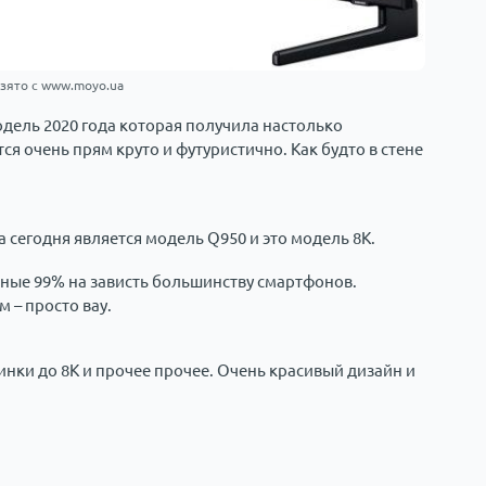
зято с www.moyo.ua
дель 2020 года которая получила настолько
я очень прям круто и футуристично. Как будто в стене
сегодня является модель Q950 и это модель 8К.
дные 99% на зависть большинству смартфонов.
м – просто вау.
нки до 8К и прочее прочее. Очень красивый дизайн и