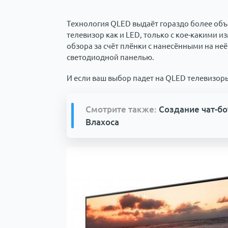
Технология QLED выдаёт гораздо более объё
телевизор как и LED, только с кое-какими 
обзора за счёт плёнки с нанесёнными на н
светодиодной панелью.
И если ваш выбор падет на QLED телевизоры
Смотрите также:
Создание чат-бо
Влахоса