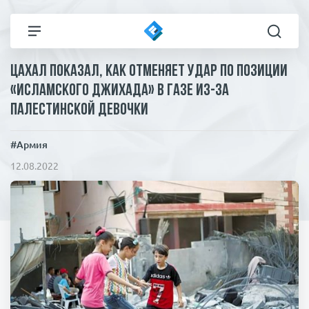
ЦАХАЛ показал, как отменяет удар по позиции
Все новости
Технологии
«Исламского джихада» в Газе из-за
палестинской девочки
Политика
Спорт
#Армия
В мире
Здоровье и красота
12.08.2022
Экономика
Пресса
Общество
Статьи
Коронавирус
ЧП И КРИМИНАЛ