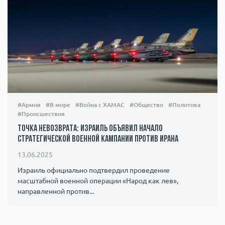
#Армия
#В мире
#Война с ХАМАС
#Общество
#Политика
#Происшествия
Точка невозврата: Израиль объявил начало
стратегической военной кампании против Ирана
13.06.2025
Израиль официально подтвердил проведение
масштабной военной операции «Народ как лев»,
направленной против...