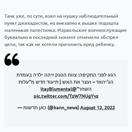
Танк уже, по сути, взял на мушку наблюдательный
пункт джихадистов, но внезапно к вышке подошла
маленькая палестинка. Израильские военнослужащие
буквально в последний момент отменили обстрел
цели, так как не хотели причинить вред ребенку.
רגע לפני התקיפה: צוות הטנק זיהה ילדה בעמדת
הג'יהאד – ועצר את האש | תיעוד חדש מ"עלות
@ItayBlumental
השחר"
pic.twitter.com/TzW7NUgYvz
— כאן חדשות (@kann_news)
August 12, 2022