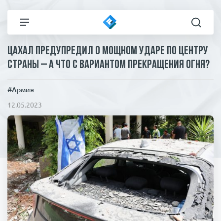
ЦАХАЛ предупредил о мощном ударе по центру
Все новости
Технологии
страны – а что с вариантом прекращения огня?
Политика
Спорт
#Армия
12.05.2023
В мире
Здоровье и красота
Экономика
Пресса
Общество
Статьи
Коронавирус
ЧП И КРИМИНАЛ