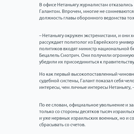
В офисе Нетаньягу журналистам отказалис
Галантом. Впрочем, многие не сомневаются: 
должность главы оборонного ведомства тож
– Нетаньягу окружен экстремистами, и они х
рассуждает политолог из Еврейского универ
политиков входят министр национальной б
Бецалель Смотрич. Они получили огромную 
убедили их присоединиться к правительству
Но как первый высокопоставленный чиновни
судебной системы, Галант показал себя че
интересы, чем личные интересы Нетаньягу,
По ее словам, официальное увольнение и за
только со стороны десятков тысяч израиль
и уже нервных израильских военных, но и с
сбрасывать со счетов.