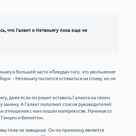
сь, что Галант и Нетаньягу пока еще не
аньягу и большей части «Ликуда» того, что увольнение
ри. – Нетаньягу пытается оставаться на плаву, но он
ьягу, даже если он решит оставить Галанта на своем
му замену. А Галант пополнит список руководителей
ьи отношения с ним пошли наперекосяк. Начиная от
 Ганцем и Беннетом.
ивы тоже не завидные. Он по-прежнему является