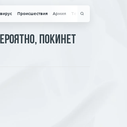
вирус
Происшествия
Армия
Технологии
Спорт
Здо
вероятно, покинет