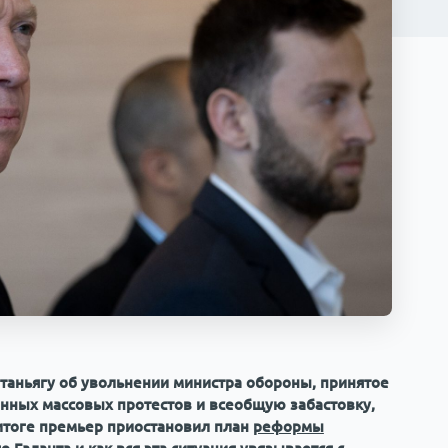
аньягу об увольнении министра обороны, принятое
анных массовых протестов и всеобщую забастовку,
 итоге премьер приостановил план
реформы