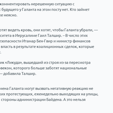
ь комментировать нерешенную ситуацию с
будущего у Галанта на этом посту нет. Кто займет
е неясно.
отят видеть кровь, они хотят, чтобы Галанта убрали, —
ситета в Иерусалиме Гаил Талшир. – В число этих
езопасности Итамар Бен-Гвир и министр финансов
власть в результате коалиционных сделок, которые
.
к «Ликуда», вышедший из строя из-за пересмотра
ловеком, которого больше заботят национальные
 — добавила Талшир.
мена Галанта могут вызвать негативную реакцию не
ских протестующих, еженедельно выходящих на улицы,
о стороны администрации Байдена. А это нельзя