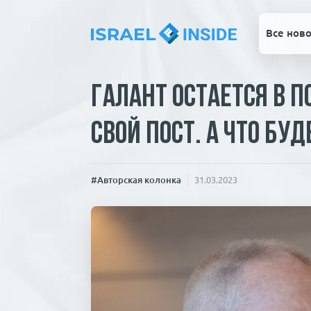
Все ново
Галант остается в п
свой пост. А что бу
#Авторская колонка
31.03.2023