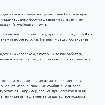
одный пакет помощи на сумму более 3 миллиардов
 международных форумах, выразили опасения по
аильской судебной системы.
авительства еврейского государства от президента Джо
ала уже после того, как Нетаньягу решил остановить
надежным человеком, с которым можно работать, —
Вашингтонского института ближневосточной политики.
 с потенциальными кандидатами на пост министра
ир Баркат, израильские СМИ сообщили о шквале
у остаться. Например, если он принесет публичные
ы, но уйдет из парламента и лишиться возможности