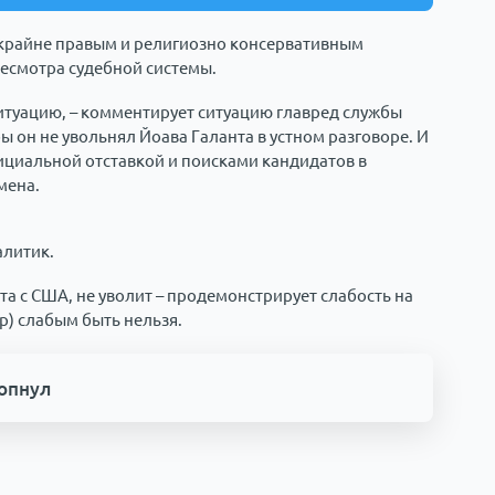
 крайне правым и религиозно консервативным
есмотра судебной системы.
ситуацию, – комментирует ситуацию главред службы
ы он не увольнял Йоава Галанта в устном разговоре. И
фициальной отставкой и поисками кандидатов в
мена.
алитик.
та с США, не уволит – продемонстрирует слабость на
р) слабым быть нельзя.
лопнул