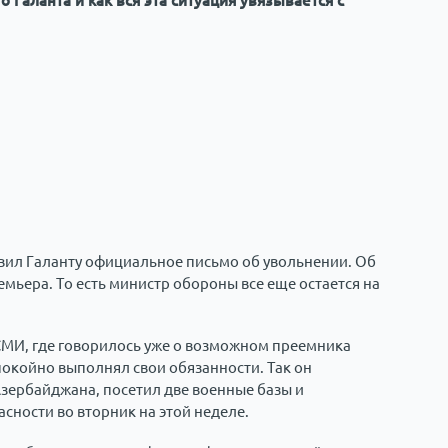
о Галанта и как вся эта ситуация увязывается с
вил Галанту официальное письмо об увольнении. Об
мьера. То есть министр обороны все еще остается на
СМИ, где говорилось уже о возможном преемника
покойно выполнял свои обязанности. Так он
зербайджана, посетил две военные базы и
сности во вторник на этой неделе.