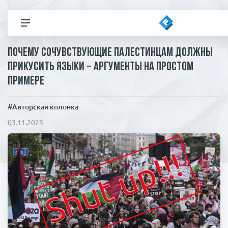
Почему сочувствующие палестинцам должны
Все новости
прикусить языки − аргументы на простом
примере
Политика
#Авторская колонка
В мире
Здор
03.11.2023
Экономика
Общество
Коронавирус
ЧП