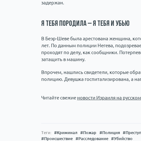
задержан.
Я тебя породила – я тебя и убью
В Беэр-Шеве была арестована женщина, кот
лет. По данным полиции Негева, подозрева
проходят по делу, как сообщники. Потерпе
затащить в машину.
Впрочем, нашлись свидетели, которые обр
полицию. Девушка госпитализирована, а на
Читайте свежие
новости Израиля на русском
Теги:
#Криминал
#Пожар
#Полиция
#Престу
#Происшествие
#Расследование
#Убийство