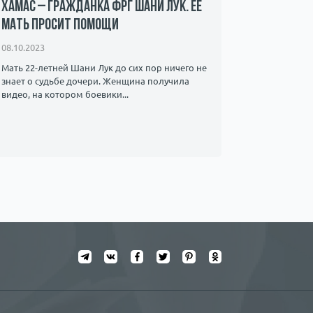
ХАМАС – гражданка ФРГ Шани Лук. Ее
сосками»
мать просит помощи
интернет
08.10.2023
21.12.2022
Мать 22-летней Шани Лук до сих пор ничего не
Нужны ли з
знает о судьбе дочери. Женщина получила
видео, на котором боевики...