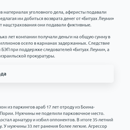
в материалах уголовного дела, аферисты подавали
длагая им добиться возврата денег от «Битуах Леуми»
ут нацстрахования они подавали фиктивные.
ько лет компании получали деньги на общую сумму в
иллионов осело в карманах задержанных. Следствие
 БЭП при поддержке следователей «Битуах Леуми», а
 израильской прокуратуры.
ода
ном из паркингов араб 17 лет отроду из Боина-
 Пории. Мужчины не поделили парковочное место.
стал арматуру и избил оппонентов. В итоге 35-летний
. У мужчины 33 лет ранения более легкие. Агрессор