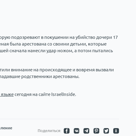
орую подозревают в покушении на убийство дочери 17
емая была арестована со своими детьми, которые
вшей сначала нанесли удар ножом, а потом пытались
атили внимание на происходящее и вовремя вызвали
падавшие родственники арестованы.
 языке
сегодня на сайте IsraelInside.
пление
Поделиться: