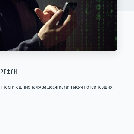
артфон
ности к шпионажу за десятками тысяч потерпевших.