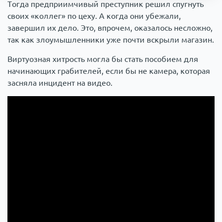
Тогда предприимчивый преступник решил спугнуть
своих «коллег» по цеху. А когда они убежали,
завершил их дело. Это, впрочем, оказалось несложно,
так как злоумышленники уже почти вскрыли магазин.
Виртуозная хитрость могла бы стать пособием для
начинающих грабителей, если бы не камера, которая
засняла инцидент на видео.