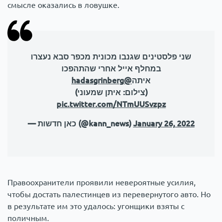
смысле оказались в ловушке.
שני פלסטינים שגנבו מכונית מכפר סבא נעצרו
במחלף אייל אחרי שהתהפכו
@hadasgrinberg
איתה
(צילום: איתן שמעוני)
pic.twitter.com/NTmUUSvzpz
— כאן חדשות (@kann_news)
January 26, 2022
Правоохранители проявили невероятные усилия,
чтобы достать палестинцев из перевернутого авто. Но
в результате им это удалось: угонщики взяты с
поличным.