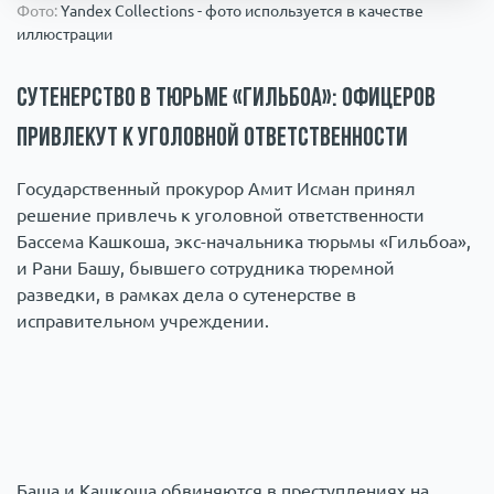
Фото:
Yandex Collections - фото используется в качестве
Происшествия
1000 мелочей
иллюстрации
Армия
Сутенерство в тюрьме «Гильбоа»: офицеров
привлекут к уголовной ответственности
Государственный прокурор Амит Исман принял
решение привлечь к уголовной ответственности
Бассема Кашкоша, экс-начальника тюрьмы «Гильбоа»,
и Рани Башу, бывшего сотрудника тюремной
разведки, в рамках дела о сутенерстве в
исправительном учреждении.
Баша и Кашкоша обвиняются в преступлениях на