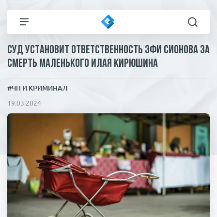
Суд установит ответственность Эфи Сионова за
Все новости
Технологии
смерть маленького Илая Кирюшина
Политика
Спорт
#ЧП И КРИМИНАЛ
19.03.2024
В мире
Здоровье и красота
Экономика
Пресса
Общество
Статьи
Коронавирус
ЧП И КРИМИНАЛ