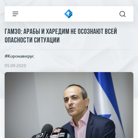
Гамзо: арабы и харедим не осознают всей
Все новости
Технологии
опасности ситуации
Политика
Спорт
#Коронавирус
05.09.2020
В мире
Здоровье и красота
Экономика
Пресса
Общество
Статьи
Коронавирус
ЧП И КРИМИНАЛ