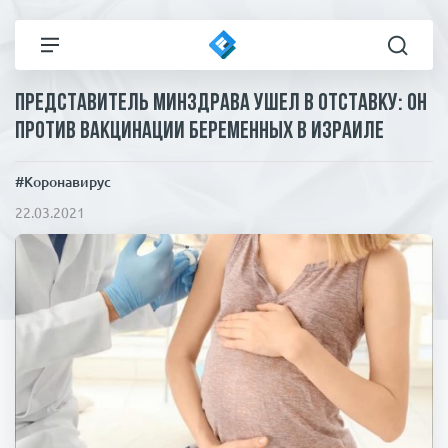
Представитель Минздрава ушел в отставку: он
Все новости
Технологии
против вакцинации беременных в Израиле
Политика
Спорт
#Коронавирус
22.03.2021
В мире
Здоровье и красота
Экономика
Пресса
Общество
Статьи
Коронавирус
ЧП И КРИМИНАЛ