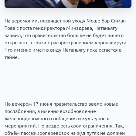
Происшествия
1000 мелочей
На церемонии, посвящённой уходу Моше Бар Симан-
Армия
Това с поста гендиректора Минздрава, Нетаньягу
заявил, что правительство больше не будет ничего
открывать в связи с распространением коронавируса.
Что именно имел в виду Нетаньягу пока остаётся в
тайне.
Но вечером 17 июня правительство ввело новые
послабления, а именно возобновление
железнодорожного сообщения и культурных
мероприятий. Но везде есть свои ограничения. Так,
объём пассажироперевозок на ж/д путях не должен