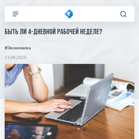
Быть ли 4-дневной рабочей неделе?
Все новости
Технологии
#Экономика
Политика
Спорт
23.08.2020
В мире
Здоровье и красота
Экономика
Пресса
Общество
Статьи
Коронавирус
ЧП И КРИМИНАЛ