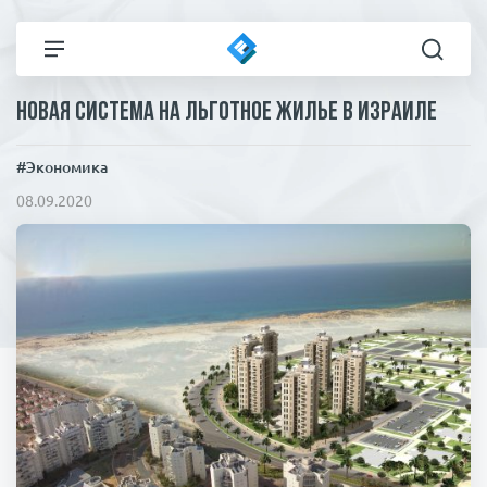
Новая система на льготное жилье в Израиле
Все новости
Технологии
#Экономика
Политика
Спорт
08.09.2020
В мире
Здоровье и красота
Экономика
Пресса
Общество
Статьи
Коронавирус
ЧП И КРИМИНАЛ