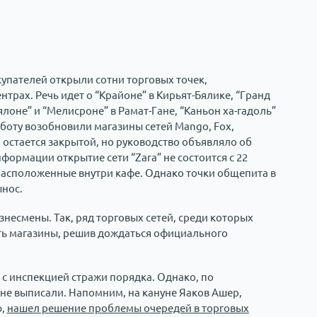
упателей открыли сотни торговых точек,
трах. Речь идет о “Крайоне” в Кирьят-Бялике, “Гранд
ялоне” и “Мелисроне” в Рамат-Гане, “Каньон ха-гадоль”
аботу возобновили магазины сетей Mango, Fox,
ока остается закрытой, но руководство объявляло об
формации открытие сети “Zara” не состоится с 22
 расположенные внутри кафе. Однако точки общепита в
ынос.
несмены. Так, ряд торговых сетей, среди которых
вать магазины, решив дождаться официального
с инспекцией стражи порядка. Однако, по
не выписали. Напомним, на кануне Яаков Ашер,
ю,
нашел решение проблемы очередей в торговых