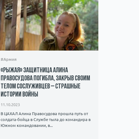
#Армия
#Происшес
«Рыжая» защитница Алина
Захвачен
Правосудова погибла, закрыв своим
ХАМАС – 
телом сослуживцев – страшные
мать пр
истории войны
08.10.2023
11.10.2023
Мать 22-ле
знает о су
В ЦАХАЛ Алина Правосудова прошла путь от
видео, на к
солдата-бойца в Службе тыла до командира в ​​
Южном командовании, в...