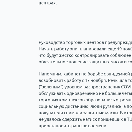
центрах
.
Руководство торговых центров предупрежда
Начать работу они планировали еще 19 ноя
что будут жестко контролировать соблюден
обязательное ношение защитных масок и с
Напомним, кабинет по борьбе с эпидемией
возобновить работу с 17 ноября. Речь шла 
(“зеленым”) уровнем распространения COVI
обслуживать одновременно не больше четыре
торговых комплексов образовались огромн
социальную дистанцию, люди ругались, а по
покупатели снимали защитные маски. В ито
не удалось сдержать натиск пришедших в Т
приостановить раньше времени.