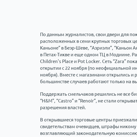
По данным журналистов, свои двери для пок
расположенных в семи крупных торговых цен
Каньоне” в Беэр-Шеве, “Азриэли”, “Каньон А
в Петах-Тикве и еще одном ТЦ в Модиине. Р
Children’s Place и Pot Locker. Сеть “Zara” п
открытии с 22 ноября (по неофициальной ин
ноября). Вместе с магазинами открылись и
большинстве случаев работают только на в
Поддержать смельчаков решились не все биз
“H&M”, “Castro” и “Renoir”, не стали откры
разрешения властей.
В открывшиеся торговые центры приезжали 
свидетельствам очевидцев, штрафы никому 
возглавляющий законодательную комисси