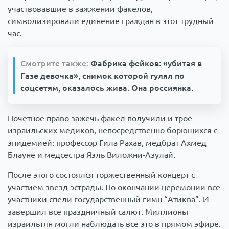
участвовавшие в зажжении факелов,
символизировали единение граждан в этот трудный
час.
Смотрите также:
Фабрика фейков: «убитая в
Газе девочка», снимок которой гулял по
соцсетям, оказалось жива. Она россиянка.
Почетное право зажечь факел получили и трое
израильских медиков, непосредственно борющихся с
эпидемией: профессор Гила Рахав, медбрат Ахмед
Блауне и медсестра Яэль Виложни-Азулай.
После этого состоялся торжественный концерт с
участием звезд эстрады. По окончании церемонии все
участники спели государственный гимн “Атиква”. И
завершил все праздничный салют. Миллионы
израильтян могли наблюдать все это в прямом эфире.