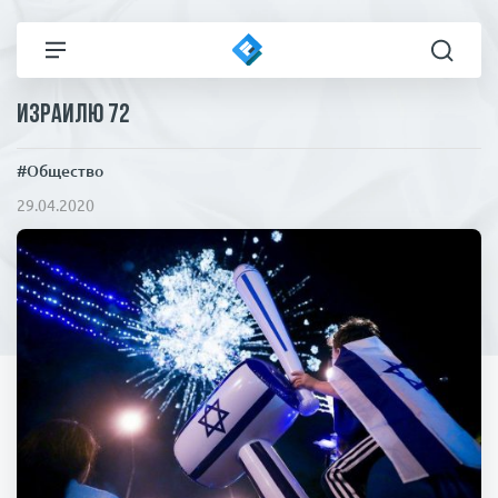
Израилю 72
Все новости
Технологии
#Общество
Политика
Спорт
29.04.2020
В мире
Здоровье и красота
Экономика
Пресса
Общество
Статьи
Коронавирус
ЧП И КРИМИНАЛ