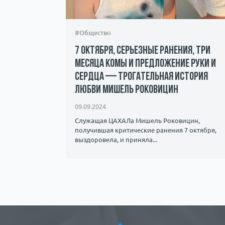
#Общество
н и
7 октября, серьезные ранения, три
месяца комы и предложение руки и
сердца — трогательная история
любви Мишель Роковицин
лышать как
флагманами
09.09.2024
Служащая ЦАХАЛа Мишель Роковицин,
получившая критические ранения 7 октября,
выздоровела, и приняла...