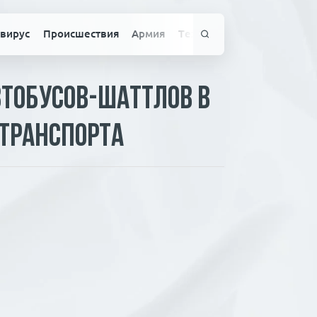
вирус
Происшествия
Армия
Технологии
Спорт
Здо
втобусов-шаттлов в
 транспорта