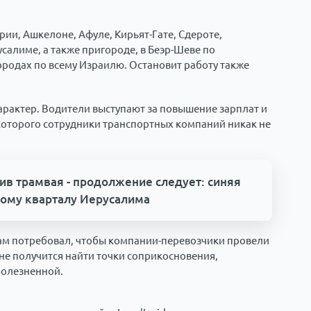
рии, Ашкелоне, Афуле, Кирьят-Гате, Сдероте,
усалиме, а также пригороде, в Беэр-Шеве по
ородах по всему Израилю. Остановит работу также
арактер. Водители выступают за повышение зарплат и
 которого сотрудники транспортных компаний никак не
ив трамвая - продолжение следует: синяя
ному кварталу Иерусалима
ам потребовал, чтобы компании-перевозчики провели
не получится найти точки соприкосновения,
болезненной.