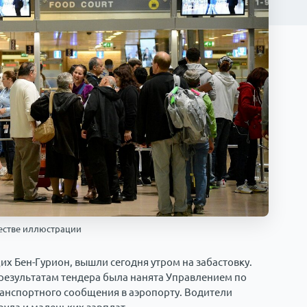
ачестве иллюстрации
х Бен-Гурион, вышли сегодня утром на забастовку.
 результатам тендера была нанята Управлением по
анспортного сообщения в аэропорту. Водители