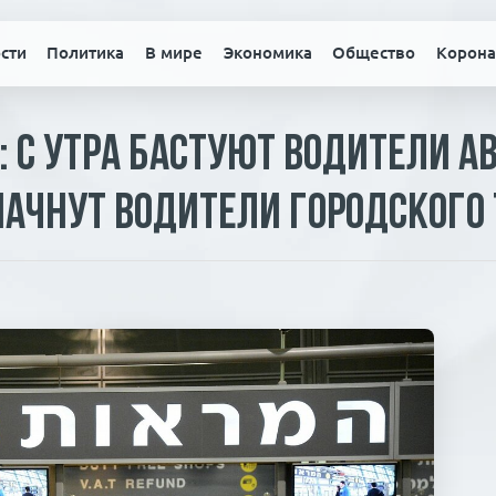
сти
Политика
В мире
Экономика
Общество
Корона
: с утра бастуют водители а
начнут водители городского