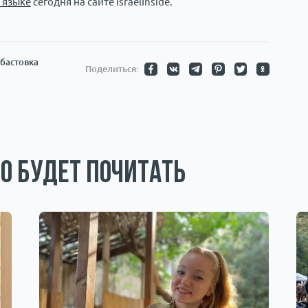
 языке
сегодня на сайте IsraelInside.
бастовка
Поделиться:
о будет почитать