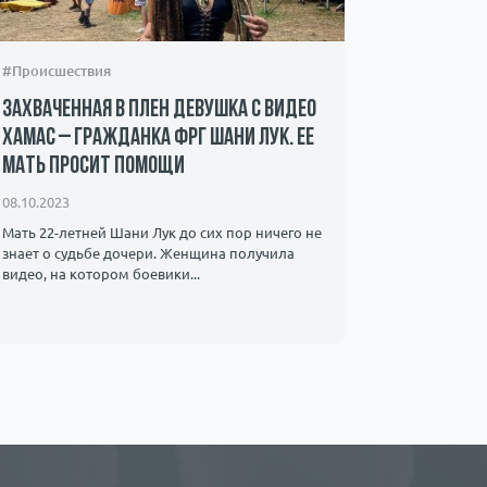
#Происшествия
#Шоу-бизн
Захваченная в плен девушка с видео
Фото Гал
ХАМАС – гражданка ФРГ Шани Лук. Ее
сосками»
мать просит помощи
интернет
08.10.2023
21.12.2022
Мать 22-летней Шани Лук до сих пор ничего не
Нужны ли з
знает о судьбе дочери. Женщина получила
видео, на котором боевики...