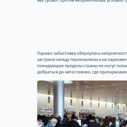
выступают против неприемлемых условий тр
Однако забастовка обернулась неприятност
застряли между терминалами и на парковке
покидающие пределы страны не могут попаст
добраться до автостоянки, где припаркова