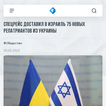
Спецрейс доставил в Израиль 75 новых
Все новости
Технологии
репатриантов из Украины
Политика
Спорт
#Общество
20.02.2022
В мире
Здоровье и красота
Экономика
Пресса
Общество
Статьи
Коронавирус
ЧП И КРИМИНАЛ