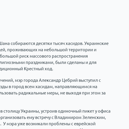
Шана собираются десятки тысяч хасидов. Украинские
юдей, проживающих на небольшой территории и
 большой риск массового распространения
елигиозными праздниками, были сделаны и для
адиционный Крестный ход.
чений, мэр города Александр Цебрий выступил с
зды в город всем хасидам, направляющимся на
льзовать радикальные меры, не выходя при этом за
 в столицу Украины, устроив одиночный пикет у офиса
рганизовать ему встречу с Владимиром Зеленским,
ь. У мэра уже возникали проблемы с еврейской