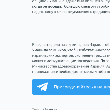
общиной Умани, он даже был обвинен в неу
когда он посещал большую синагогу у гробн
надеть кипу в качестве уважения к традиция
Еще две недели назад минздрав Израиля обр
Умань паломников, чтобы избежать массово
израильских экспертов, скопление тридцат
может иметь ужасающие последствия. По з
Министерства здравоохранения Израиля, А
принимать все необходимые меры, чтобы не 
Присоединяйтесь к наше
Теги:
#Религия