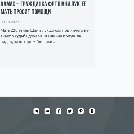
ХАМАС – гражданка ФРГ Шани Лук. Ее
известна
мать просит помощи
чуть не 
08.10.2023
17.03.2023
Мать 22-летней Шани Лук до сих пор ничего не
Как и многи
знает о судьбе дочери. Женщина получила
и опасных 
видео, на котором боевики...
не...