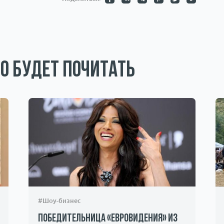
о будет почитать
#Шоу-бизнес
Победительница «Евровидения» из