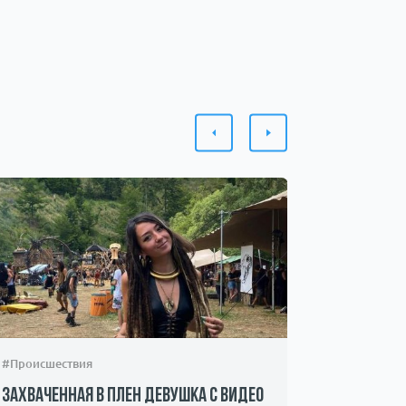
#Происшествия
#Обществ
Захваченная в плен девушка с видео
Искала д