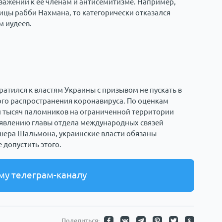
важении к ее членам и антисемитизме. Например,
ицы рабби Нахмана, то категорически отказался
м иудеев.
атился к властям Украины с призывом не пускать в
го распространения коронавируса. По оценкам
и тысяч паломников на ограниченной территории
аявлению главы отдела международных связей
шера Шальмона, украинские власти обязаны
допустить этого.
му телеграм-каналу
Поделиться: