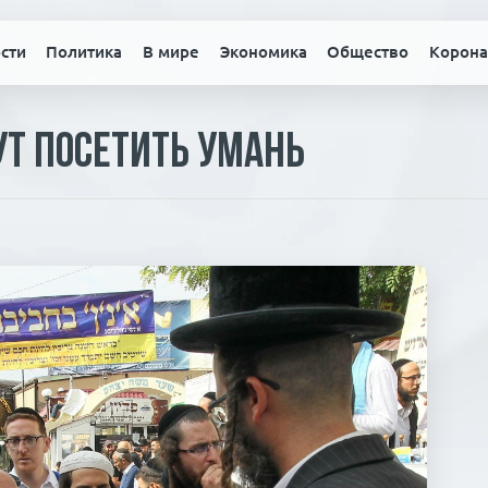
сти
Политика
В мире
Экономика
Общество
Корона
т посетить Умань