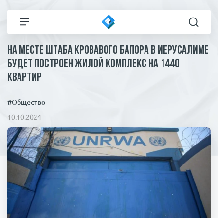
На месте штаба кровавого БАПОРа в Иерусалиме
Все новости
Технологии
будет построен жилой комплекс на 1440
квартир
Политика
Спорт
#Общество
В мире
Здоровье и красота
10.10.2024
Экономика
Пресса
Общество
Статьи
Коронавирус
ЧП И КРИМИНАЛ