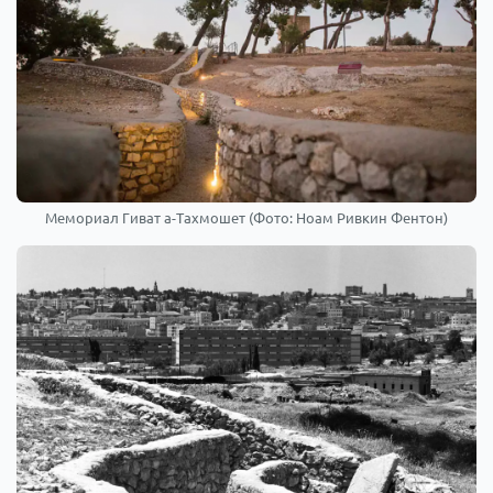
Мемориал Гиват а-Тахмошет (Фото: Ноам Ривкин Фентон)