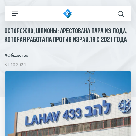
Осторожно, шпионы: арестована пара из Лода,
Все новости
Технологии
которая работала против Израиля с 2021 года
Политика
Спорт
#Общество
31.10.2024
В мире
Здоровье и красота
Экономика
Пресса
Общество
Статьи
Коронавирус
ЧП И КРИМИНАЛ