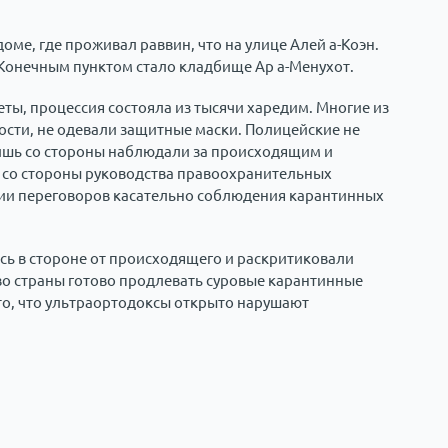
оме, где проживал раввин, что на улице Алей а-Коэн.
 Конечным пунктом стало кладбище Ар а-Менухот.
ты, процессия состояла из тысячи харедим. Многие из
сти, не одевали защитные маски. Полицейские не
ишь со стороны наблюдали за происходящим и
 со стороны руководства правоохранительных
ии переговоров касательно соблюдения карантинных
ась в стороне от происходящего и раскритиковали
во страны готово продлевать суровые карантинные
 то, что ультраортодоксы открыто нарушают