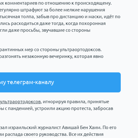
ных комментариев по отношению к происходящему.
регулярно штрафуют за более мелкие нарушения
готысячная толпа, забыв про дистанцию и маски, идёт по
лись расходиться даже тогда, когда похоронная
гли даже просьбы, звучавшие со стороны
карантинных мер со стороны ультраортодоксов.
разгонять незаконную вечеринку, которая явно
му телеграм-каналу
и ультраортодоксов
, игнорируя правила, принятые
 с пандемией, устроили акцию протеста, забросав
зал израильский журналист Авишай Бен Хаим. По его
и распада своего руководства. Все их действия