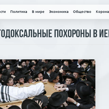
сти
Политика
В мире
Экономика
Общество
Корона
тодоксальные похороны в И