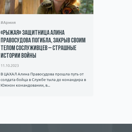
#Армия
#Происшес
«Рыжая» защитница Алина
Захвачен
Правосудова погибла, закрыв своим
ХАМАС – 
телом сослуживцев – страшные
мать пр
истории войны
08.10.2023
11.10.2023
Мать 22-ле
знает о су
В ЦАХАЛ Алина Правосудова прошла путь от
видео, на к
солдата-бойца в Службе тыла до командира в ​​
Южном командовании, в...