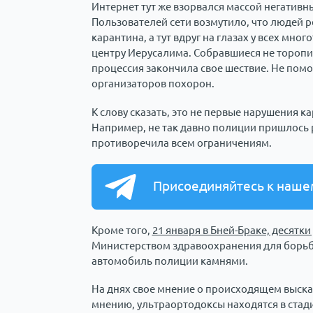
Интернет тут же взорвался массой негатив
Пользователей сети возмутило, что людей 
карантина, а тут вдруг на глазах у всех мно
центру Иерусалима. Собравшиеся не торопи
процессия закончила свое шествие. Не помо
организаторов похорон.
К слову сказать, это не первые нарушения 
Например, не так давно полиции пришлось 
противоречила всем ограничениям.
Присоединяйтесь к наше
Кроме того,
21 января в Бней-Браке, десятк
Министерством здравоохранения для борьбы
автомобиль полиции камнями.
На днях свое мнение о происходящем выска
мнению, ультраортодоксы находятся в стади