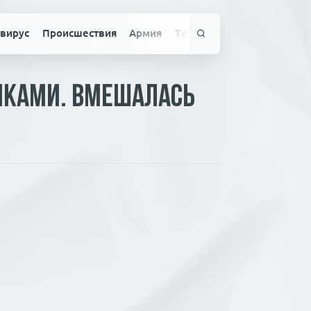
вирус
Происшествия
Армия
Технологии
Спорт
Здо
нками. Вмешалась