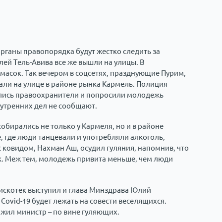
органы правопорядка будут жестко следить за
ей Тель-Авива все же вышли на улицы. В
масок. Так вечером в соцсетях, празднующие Пурим,
али на улице в районе рынка Кармель. Полиция
вились правоохранители и попросили молодежь
нутренних дел не сообщают.
бирались не только у Кармеля, но и в районе
е, где люди танцевали и употребляли алкоголь,
 ковидом, Нахман Аш, осудил гуляния, напомнив, что
. Меж тем, молодежь привита меньше, чем люди
дискотек выступил и глава Минздрава Юлий
Covid-19 будет лежать на совести веселящихся.
жил министр – по вине гуляющих.