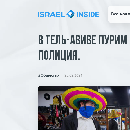
Все ново
В Тель-Авиве Пури
полиция.
#Общество
25.02.2021