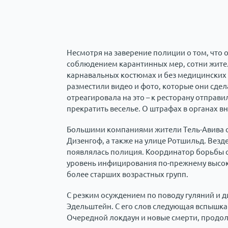
Несмотря на заверение полиции о том, что 
соблюдением карантинных мер, сотни жител
карнавальных костюмах и без медицинских 
разместили видео и фото, которые они сдел
отреагировала на это – к ресторану отпра
прекратить веселье. О штрафах в органах в
Большими компаниями жители Тель-Авива со
Дизенгоф, а также на улице Ротшильд. Везд
появлялась полиция. Координатор борьбы с
уровень инфицирования по-прежнему высок
более старших возрастных групп.
С резким осуждением по поводу гуляний и 
Эдельштейн. С его слов следующая вспышка 
Очередной локдаун и новые смерти, продол