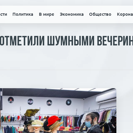
сти
Политика
В мире
Экономика
Общество
Корона
м отметили шумными вечери