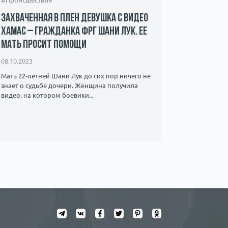
#Происшествия
#Обществ
Захваченная в плен девушка с видео
Ольга Кр
ХАМАС – гражданка ФРГ Шани Лук. Ее
клевете 
мать просит помощи
Задоров
08.10.2023
18.04.2023
Мать 22-летней Шани Лук до сих пор ничего не
В прошлом 
знает о судьбе дочери. Женщина получила
оправдал Р
видео, на котором боевики...
убийстве ш