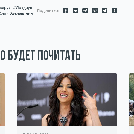
вирус
#Локдаун
Поделиться:
лий Эдельштейн
о будет почитать