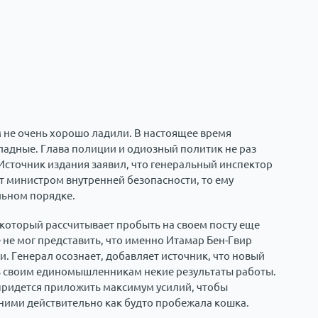
м не очень хорошо ладили. В настоящее время
ладные. Глава полиции и одиозный политик не раз
 Источник издания заявил, что генеральный инспектор
ат министром внутренней безопасности, то ему
льном порядке.
 который рассчитывает пробыть на своем посту еще
 не мог представить, что именно Итамар Бен-Гвир
. Генерал осознает, добавляет источник, что новый
ать своим единомышленникам некие результаты работы.
придется приложить максимум усилий, чтобы
 ними действительно как будто пробежала кошка.