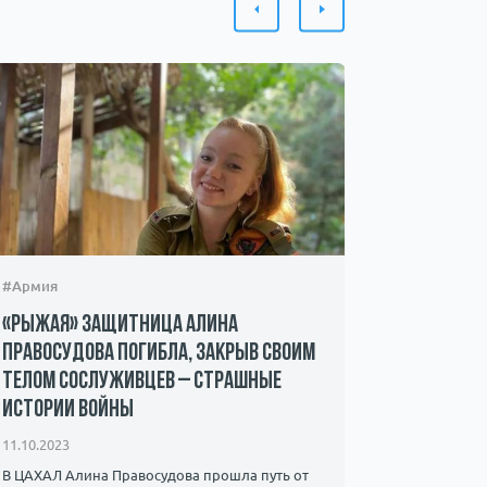
#Армия
#Происшес
«Рыжая» защитница Алина
Захвачен
Правосудова погибла, закрыв своим
ХАМАС – 
телом сослуживцев – страшные
мать пр
истории войны
08.10.2023
11.10.2023
Мать 22-ле
знает о су
В ЦАХАЛ Алина Правосудова прошла путь от