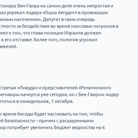
амара Бен-Гвира на самом деле очень непростая и
раз упрекал лидера «Оцма йегудит» в провокации
анным населением. Депутат в свою очередь
тности за бездействие во время массовых погромов в
лял о том, что глава полиции Израиля должен
к его отставке. Более того, политик угрожал
шекелей.
стречах «Ликуда» и представителей «Религиозного
еговоры начнутся уже сегодня, но с Бен-Гвиром лидер
титься в понедельник, 7 октября.
о время беседы будет настаивать на том, чтобы
ей безопасности – причем с расширенными
ир потребует увеличить бюджет ведомства на 6