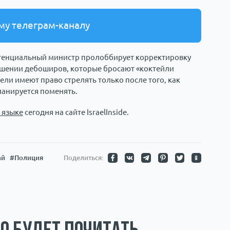
му телеграм-каналу
потенциальный министр пролоббирует корректировку
ошении дебоширов, которые бросают «коктейли
ли имеют право стрелять только после того, как
ланируется поменять.
 языке
сегодня на сайте IsraelInside.
ай
#Полиция
Поделиться: