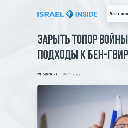
Все ново
Зарыть топор войны
подходы к Бен-Гви
#Политика
06.11.2022