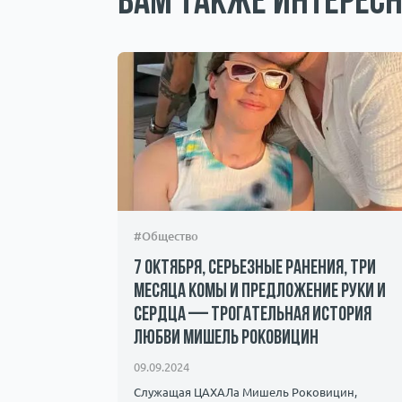
Вам также интересн
#Общество
7 октября, серьезные ранения, три
месяца комы и предложение руки и
сердца — трогательная история
андалы и
любви Мишель Роковицин
ичество.
09.09.2024
Служащая ЦАХАЛа Мишель Роковицин,