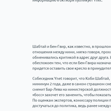
информацию 6 октября публикует Ynet.
Шабтай и Бен-Гвир, как известно, в прошло
отношения между ними, мягко говоря, прох
обменивались критикой в адрес друг друга.
обеспокоен тем, что если Бен-Гвира назнач
придется оставить свое кресло в принудите
Собеседник Ynet говорит, что Коби Шабтай,
минимум 2 года, даже в самом страшном сне
сменит Бар-Лева на министерской должности
«босс» захочет его заменить, чтобы показ
По оценкам экспертов, комиссару полиции 
достучаться до политика, ведь ранее между