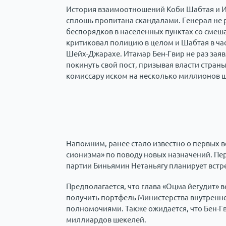
История взаимоотношений Коби Шабтая и Ит
сплошь пропитана скандалами. Генерал не 
беспорядков в населенных пунктах со смеш
критиковал полицию в целом и Шабтая в час
Шейх-Джарахе. Итамар Бен-Гвир не раз заяв
покинуть свой пост, призывая власти страны 
комиссару иском на несколько миллионов 
Напомним, ранее стало известно о первых в
сионизма» по поводу новых назначений. Пер
партии Биньямин Нетаньягу планирует встре
Предполагается, что глава «Оцма йегудит» в
получить портфель Министерства внутренн
полномочиями. Также ожидается, что Бен-Гв
миллиардов шекелей.