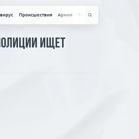
вирус
Происшествия
Армия
Технологии
Спорт
Здо
 полиции ищет