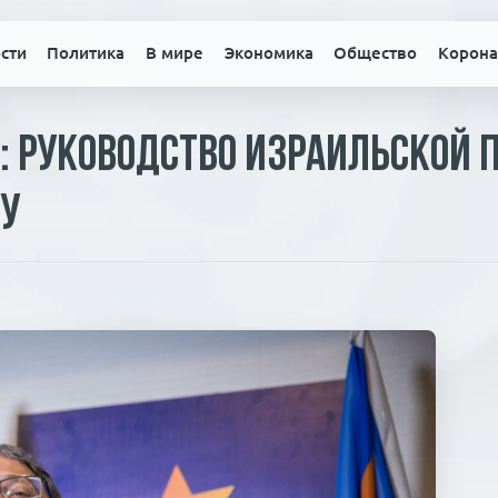
сти
Политика
В мире
Экономика
Общество
Корона
: руководство израильской
ру