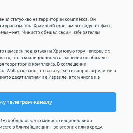
ния статус-кво на территории комплекса. Он
 «расизма» на Храмовой горе, имея в виду тот факт,
реям – нет. Министр обещал своим избирателям
о намерен подняться на Храмовую гору – впервые с
я на то, что в коалиционном соглашении он обязался
чая территорию комплекса. В соглашении,
 Walla, сказано, что «статус-кво в вопросах религии и
инято десятилетиями в Израиле, в том числе и в
му телеграм-каналу
 11» сообщалось, что министр национальной
есто в ближайшие дни – во вторник или в среду.