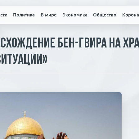
сти
Политика
В мире
Экономика
Общество
Корона
осхождение Бен-Гвира на Хр
ситуации»