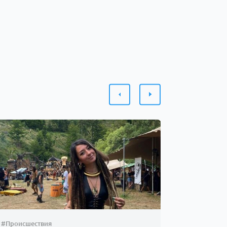
#Происшествия
#Шоу-бизн