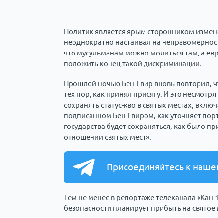
Политик является ярым сторонником измене
неоднократно настаивал на неправомерности
что мусульманам можно молиться там, а ев
положить конец такой дискриминации.
Прошлой ночью Бен-Гвир вновь повторил, чт
тех пор, как принял присягу. И это несмотр
сохранять статус-кво в святых местах, вклю
подписанном Бен-Гвиром, как уточняет портал
государства будет сохраняться, как было пр
отношении святых мест».
Присоединяйтесь к наше
Тем не менее в репортаже телеканала «Кан
безопасности планирует прибыть на святое м