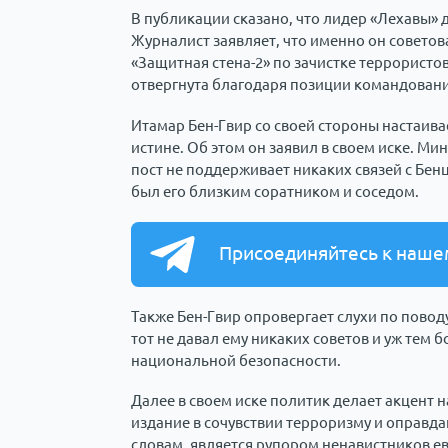
В публикации сказано, что лидер «Лехавы» 
Журналист заявляет, что именно он совето
«Защитная стена-2» по зачистке террористо
отвергнута благодаря позиции командован
Итамар Бен-Гвир со своей стороны настаивае
истине. Об этом он заявил в своем иске. Ми
пост не поддерживает никаких связей с Бенц
был его близким соратником и соседом.
Присоединяйтесь к наше
Также Бен-Гвир опровергает слухи по поводу
тот не давал ему никаких советов и уж тем 
национальной безопасности.
Далее в своем иске политик делает акцент н
издание в сочувствии терроризму и оправда
словам, является рупором ненавистников ев