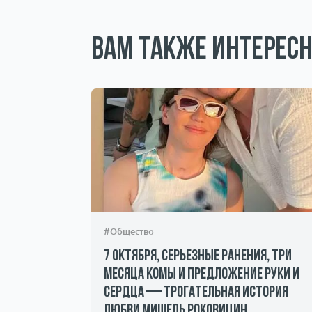
Вам также интересн
#Общество
7 октября, серьезные ранения, три
месяца комы и предложение руки и
сердца — трогательная история
андалы и
любви Мишель Роковицин
ичество.