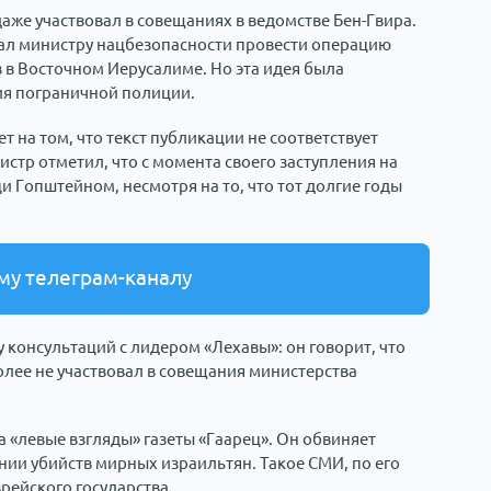
даже участвовал в совещаниях в ведомстве Бен-Гвира.
вал министру нацбезопасности провести операцию
в в Восточном Иерусалиме. Но эта идея была
ия пограничной полиции.
т на том, что текст публикации не соответствует
нистр отметил, что с момента своего заступления на
и Гопштейном, несмотря на то, что тот долгие годы
му телеграм-каналу
 консультаций с лидером «Лехавы»: он говорит, что
более не участвовал в совещания министерства
а «левые взгляды» газеты «Гаарец». Он обвиняет
нии убийств мирных израильтян. Такое СМИ, по его
рейского государства.