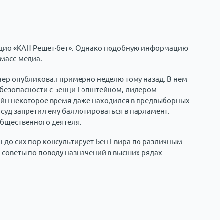
радио «КАН Решет-бет». Однако подобную информацию
 масс-медиа.
нер опубликовал примерно неделю тому назад. В нем
 безопасности с Бенци Гопштейном, лидером
ейн некоторое время даже находился в предвыборных
суд запретил ему баллотироваться в парламент.
общественного деятеля.
н до сих пор консультирует Бен-Гвира по различным
 советы по поводу назначений в высших рядах