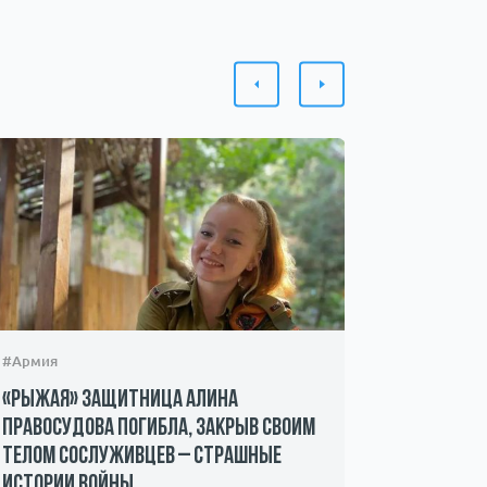
#Армия
#Происшес
«Рыжая» защитница Алина
Захвачен
Правосудова погибла, закрыв своим
ХАМАС – 
телом сослуживцев – страшные
мать пр
истории войны