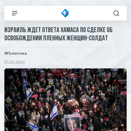
Израиль ждет ответа ХАМАСа по сделке об
Все новости
Технологии
освобождении пленных женщин-солдат
Политика
Спорт
#Политика
25.03.2024
В мире
Здоровье и красота
Экономика
Пресса
Общество
Статьи
Коронавирус
ЧП И КРИМИНАЛ