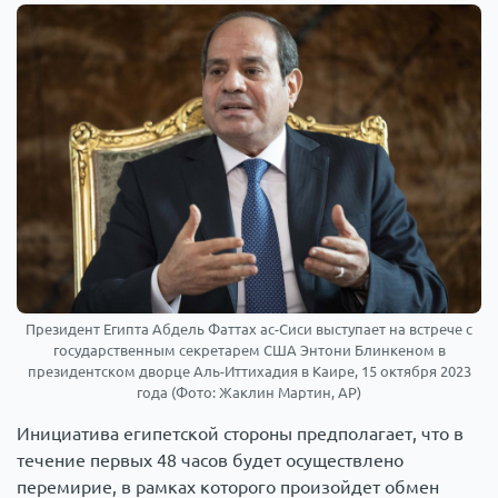
Президент Египта Абдель Фаттах ас-Сиси выступает на встрече с
государственным секретарем США Энтони Блинкеном в
президентском дворце Аль-Иттихадия в Каире, 15 октября 2023
года (Фото: Жаклин Мартин, AP)
Инициатива египетской стороны предполагает, что в
течение первых 48 часов будет осуществлено
перемирие, в рамках которого произойдет обмен