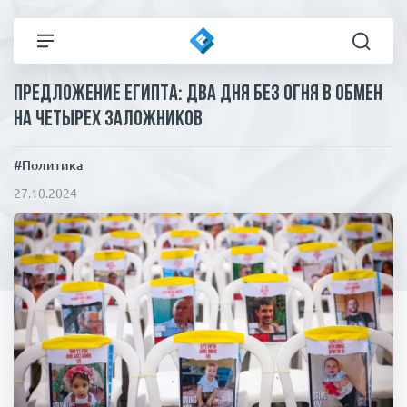
Предложение Египта: два дня без огня в обмен
Все новости
Технологии
на четырех заложников
Политика
Спорт
#Политика
27.10.2024
В мире
Здоровье и красота
Экономика
Пресса
Общество
Статьи
Коронавирус
ЧП И КРИМИНАЛ