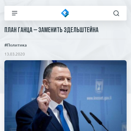
План Ганца – заменить Эдельштейна
Все новости
Технологии
#Политика
Политика
Спорт
13.03.2020
В мире
Здоровье и красота
Экономика
Пресса
Общество
Статьи
Коронавирус
ЧП И КРИМИНАЛ