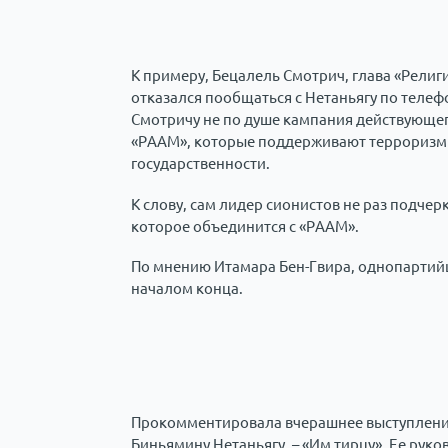
К примеру, Бецалель Смотрич, глава «Религ
отказался пообщаться с Нетаньягу по телеф
Смотричу не по душе кампания действующег
«РААМ», которые поддерживают терроризм 
государственности.
К слову, сам лидер сионистов не раз подчер
которое объединится с «РААМ».
По мнению Итамара Бен-Гвира, однопартийц
началом конца.
Прокомментировала вчерашнее выступление 
Биньямину Нетаньягу, – «Им тирцу». Ее руко