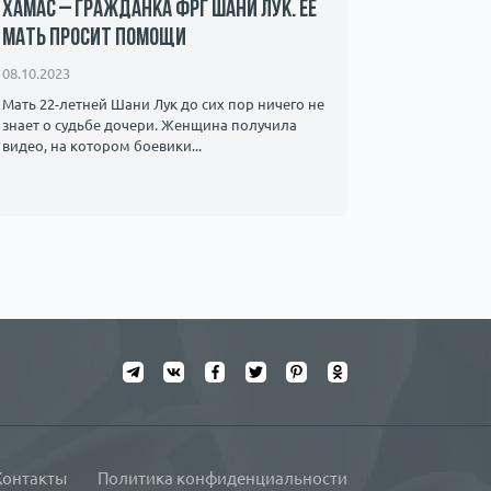
ХАМАС – гражданка ФРГ Шани Лук. Ее
сосками»
мать просит помощи
интернет
08.10.2023
21.12.2022
Мать 22-летней Шани Лук до сих пор ничего не
Нужны ли з
знает о судьбе дочери. Женщина получила
видео, на котором боевики...
Контакты
Политика конфиденциальности