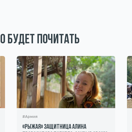
о будет почитать
#Армия
«Рыжая» защитница Алина