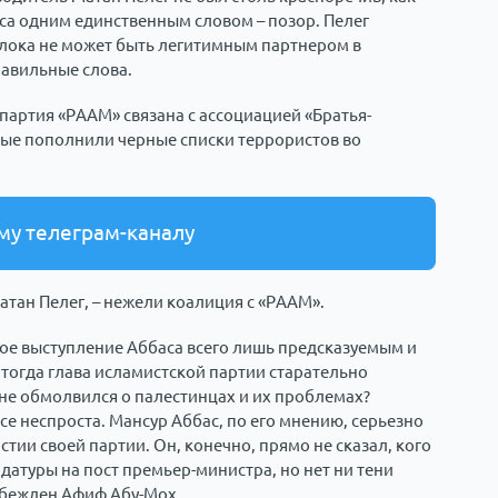
са одним единственным словом – позор. Пелег
блока не может быть легитимным партнером в
равильные слова.
 партия «РААМ» связана с ассоциацией «Братья-
ые пополнили черные списки террористов во
му телеграм-каналу
тан Пелег, – нежели коалиция с «РААМ».
ое выступление Аббаса всего лишь предсказуемым и
тогда глава исламистской партии старательно
не обмолвился о палестинцах и их проблемах?
все неспроста. Мансур Аббас, по его мнению, серьезно
стии своей партии. Он, конечно, прямо не сказал, кого
датуры на пост премьер-министра, но нет ни тени
 убежден Афиф Абу-Мох.