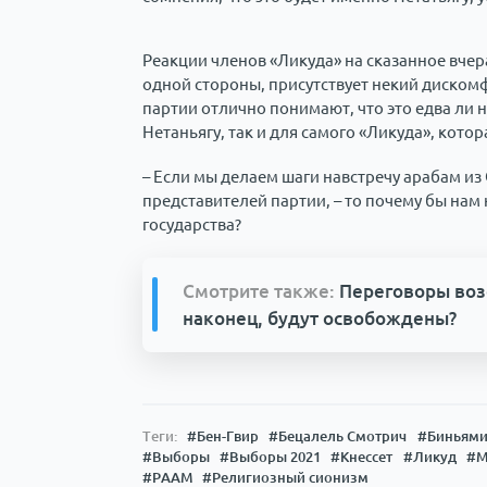
Реакции членов «Ликуда» на сказанное вчер
одной стороны, присутствует некий дискомфо
партии отлично понимают, что это едва ли 
Нетаньягу, так и для самого «Ликуда», кото
– Если мы делаем шаги навстречу арабам из
представителей партии, – то почему бы нам
государства?
Смотрите также:
Переговоры воз
наконец, будут освобождены?
Теги:
#Бен-Гвир
#Бецалель Смотрич
#Биньями
#Выборы
#Выборы 2021
#Кнессет
#Ликуд
#М
#РААМ
#Религиозный сионизм