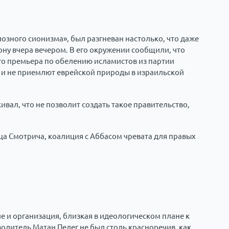
иозного сионизма», был разгневан настолько, что даже
ону вчера вечером. В его окружении сообщили, что
о премьера по обелению исламистов из партии
и не приемлют еврейской природы в израильской
кивал, что не позволит создать такое правительство,
а Смотрича, коалиция с Аббасом чревата для правых
и организация, близкая в идеологическом плане к
водитель Матан Пелег не был столь красноречив, как