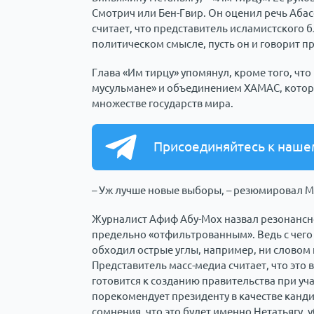
Смотрич или Бен-Гвир. Он оценил речь Абас
считает, что представитель исламистского 
политическом смысле, пусть он и говорит п
Глава «Им тирцу» упомянул, кроме того, что
мусульмане» и объединением ХАМАС, котор
множестве государств мира.
Присоединяйтесь к наше
– Уж лучше новые выборы, – резюмировал Ма
Журналист Афиф Абу-Мох назвал резонансн
предельно «отфильтрованным». Ведь с чего 
обходил острые углы, например, ни словом 
Представитель масс-медиа считает, что это 
готовится к созданию правительства при уча
порекомендует президенту в качестве канди
сомнения, что это будет именно Нетатьягу,