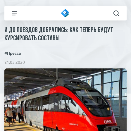
И до поездов добрались: как теперь будут
Все новости
Технологии
курсировать составы
Политика
Спорт
#Пресса
21.03.2020
В мире
Здоровье и красота
Экономика
Пресса
Общество
Статьи
Коронавирус
ЧП И КРИМИНАЛ