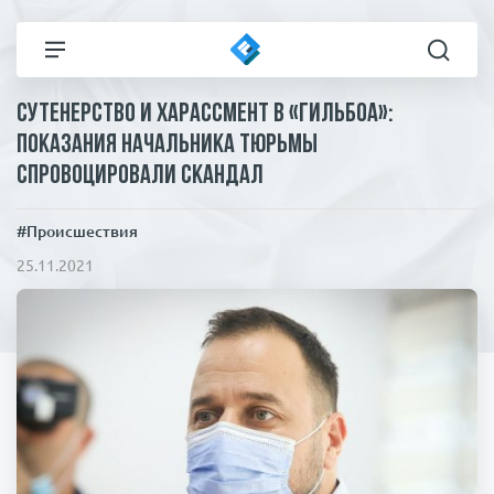
Сутенерство и харассмент в «Гильбоа»:
Все новости
Технологии
показания начальника тюрьмы
спровоцировали скандал
Политика
Спорт
#Происшествия
В мире
Здоровье и красота
25.11.2021
Экономика
Пресса
Общество
Статьи
Коронавирус
ЧП И КРИМИНАЛ