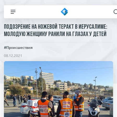
Подозрение на ножевой теракт в Иерусалиме:
Все новости
Технологии
молодую женщину ранили на глазах у детей
Политика
Спорт
#Происшествия
08.12.2021
В мире
Здоровье и красота
Экономика
Пресса
Общество
Статьи
Коронавирус
ЧП И КРИМИНАЛ