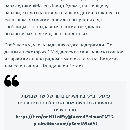
парамедики «Маген Давид Адом», на женщину
напали, когда она отвела старших детей в школу, а с
малышом в коляске решила прогуляться до
гробницы. Пострадавшая просила медиков
позаботиться о детях, не оставлять их.
Сообщается, что нападавшую уже задержали. По
данным некоторых СМИ, девочка скрывалась в одной
из арабских школ рядом с местом теракта. Видимо,
там ее и нашли. Нападавшей 15 лет.
פיגוע רביעי בירושלים בתוך שלושה שבועות:
המשטרה מחפשת אחר המחבלת בבתים ובבית
ספר בשייח
https://t.co/onH1LniEry
@VeredPelman
ג'ראח
pic.twitter.com/pSzmkWxdYl