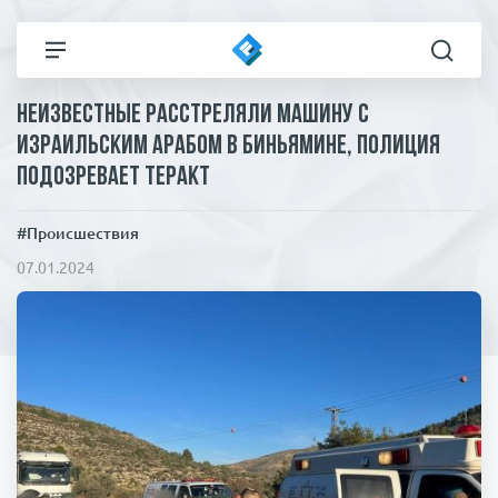
Неизвестные расстреляли машину с
Все новости
Технологии
израильским арабом в Биньямине, полиция
подозревает теракт
Политика
Спорт
#Происшествия
В мире
Здоровье и красота
07.01.2024
Экономика
Пресса
Общество
Статьи
Коронавирус
ЧП И КРИМИНАЛ