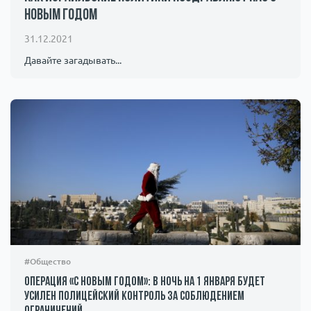
Новым Годом
Происшествия
1000 мелочей
31.12.2021
Армия
Давайте загадывать...
#Общество
Операция «С Новым годом»: в ночь на 1 января будет
усилен полицейский контроль за соблюдением