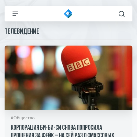
Телевидение
Все новости
Технологии
Политика
Спорт
В мире
Здоровье и красота
Экономика
Пресса
Общество
Статьи
#Общество
Коронавирус
ЧП И КРИМИНАЛ
Корпорация Би-би-си снова попросила
прощения за фейк – на сей раз о «массовых