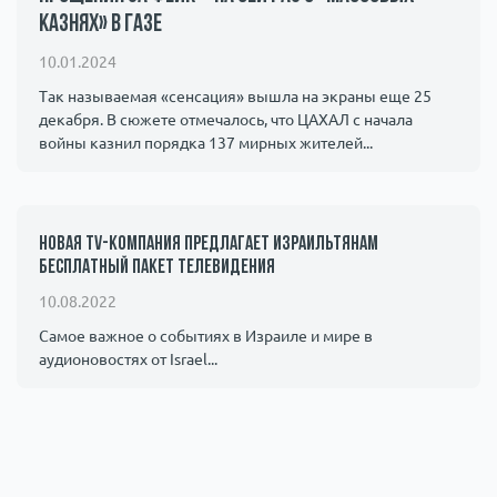
казнях» в Газе
Происшествия
1000 мелочей
10.01.2024
Армия
Так называемая «сенсация» вышла на экраны еще 25
декабря. В сюжете отмечалось, что ЦАХАЛ с начала
войны казнил порядка 137 мирных жителей...
Новая TV-компания предлагает израильтянам
бесплатный пакет телевидения
10.08.2022
Самое важное о событиях в Израиле и мире в
аудионовостях от Israel...