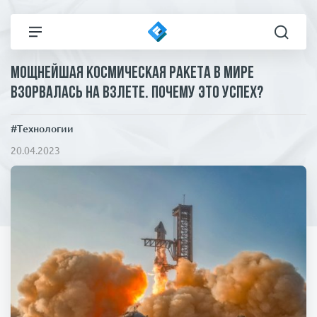
Мощнейшая космическая ракета в мире
Все новости
Технологии
взорвалась на взлете. Почему это успех?
Политика
Спорт
#Технологии
20.04.2023
В мире
Здоровье и красота
Экономика
Пресса
Общество
Статьи
Коронавирус
ЧП И КРИМИНАЛ